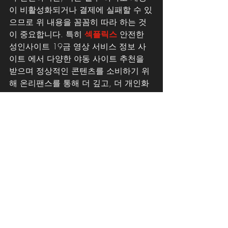
이 비활성화되거나 결제에 실패할 수 있
으므로 위 내용을 꼼꼼히 따라 하는 것
이 중요합니다. 특히 
섹플릭스
 안전한 
성인사이트 19금 영상 서비스 정보 사
이트 에서 다양한 야동 사이트 추천을 
받으며 정상적인 콘텐츠를 소비하기 위
해 온리팬스를 통해 더 깊고, 더 개인화
된 경험을 시작할 수 있습니다.
섹플릭스 공식 블로그의 다음 3편에서
는 본격적으로 
온리팬스 인기 크리에이
터 추천 리스트
, 
구독자들이 극찬한 계
정 정보
, 
장르별 추천 포인트
, 
라이브 콘
텐츠 활용법
, 
맞춤형 요청 콘텐츠 제작 
꿀팁
 등을 안내드릴 예정입니다. 꼭 이
어서 읽어주세요.
FAQ (자주 묻는 질문)